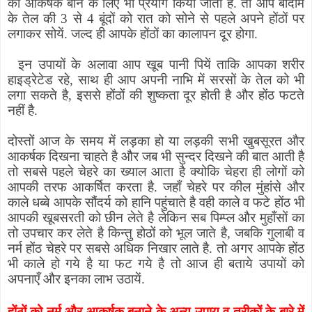
को आकर्षक बाने के लिए भी प्रयोग किया जाता है. तो आप बादाम
के तेल की 3 से 4 बूंदों को रात को सोने से पहले अपने होंठों पर
लगाकर सोयें. जल्द ही आपके होंठों का कालापन दूर होगा.
इन उपायों के अलावा आप खूब पानी पियें ताकि आपका शरीर
हाइड्रेटेड रहे
,
साथ ही आप अपनी नाभि में सरसों के तेल को भी
लगा सकते है
,
इससे होंठों की शुष्कता दूर होती है और होंठ फटते
नहीं है.
दोस्तों आज के समय में लड़का हो या लड़की सभी खुबसूरत और
आकर्षक दिखना चाहते है और जब भी सुन्दर दिखने की बात आती है
तो सबसे पहले चेहरे का ख्याल आता है क्योकि चेहरा ही लोगों को
आपकी तरफ आकर्षित करता है. जहाँ चेहरे पर कील मुंहांसे और
काले धब्बे आपके सौंदर्य को हानि पहुंचाते है वही काले व फटे होंठ भी
आपकी खूबसरती को छीन लेते है लेकिन सब पिम्प्ल और मुहाँसों का
तो उपचार कर लेते है किन्तु होठों को भूल जाते है
,
जबकि गुलाबी व
नर्म होंठ चेहरे पर सबसे अधिक निखार लाते है. तो अगर आपके होंठ
भी काले हो गये है या फट गये है तो आज ही बताये उपायों को
अपनाएँ और इनका लाभ उठायें.
होंठों को नर्म और आकर्षक बनाने के अन्य उपाय व तरीकों के बारे में