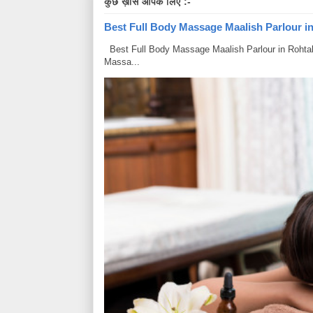
कुछ ख़ास आपके लिए :-
Best Full Body Massage Maalish Parlour in R
Best Full Body Massage Maalish Parlour in Rohtak Har
Massa...