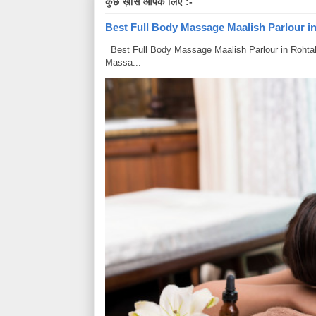
कुछ ख़ास आपके लिए :-
Best Full Body Massage Maalish Parlour in R
Best Full Body Massage Maalish Parlour in Rohtak Har
Massa...